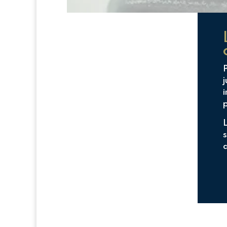
j
i
s
d