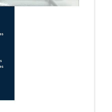
es
s
es