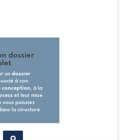
un dossier
plet
er un
dossier
socié à son
de conception
, à la
ocess
et leur mise
e vous puissiez
ans la structure