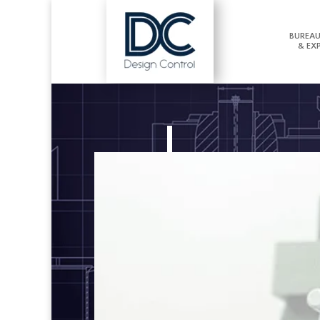
BUREAU
& EX
L'experti