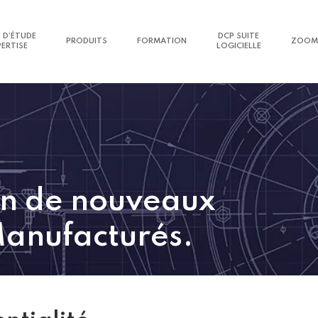
 D’ÉTUDE
DCP SUITE
PRODUITS
FORMATION
ZOOM
PERTISE
LOGICIELLE
n de nouveaux
Manufacturés.